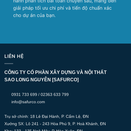
hành phân tích bài toán chuyên sâu, mang đến
giải pháp tối ưu chi phí và tiến độ chuẩn xác
cho dự án của bạn.
LIÊN HỆ
CÔNG TY CỔ PHẦN XÂY DỰNG VÀ NỘI THẤT
SAO LONG NGUYỄN [SAFURCO]
0931 733 699 / 02363 633 799
info@safurco.com
Trụ sở chính: 18 Lê Đại Hành, P. Cẩm Lệ, ĐN
Xưởng SX: Lô 241 - 243 Hòa Phú 9, P. Hoà Khánh, ĐN
Kho: 133 - 135 Ngô Mây, P. Hòa Xuân, ĐN