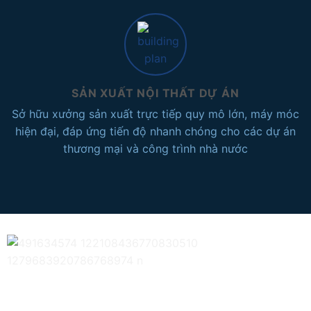
SẢN XUẤT NỘI THẤT DỰ ÁN
Sở hữu xưởng sản xuất trực tiếp quy mô lớn, máy móc
hiện đại, đáp ứng tiến độ nhanh chóng cho các dự án
thương mại và công trình nhà nước