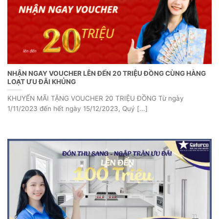
NHẬN NGAY VOUCHER LÊN ĐẾN 20 TRIỆU ĐỒNG CÙNG HÀNG
LOẠT ƯU ĐÃI KHỦNG
KHUYẾN MÃI TẶNG VOUCHER 20 TRIỆU ĐỒNG Từ ngày
1/11/2023 đến hết ngày 15/12/2023, Quý [...]