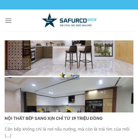
Skip
to
content
NỘI THẤT BẾP SANG XỊN CHỈ TỪ 𝟏𝟗 TRIỆU ĐỒNG
Căn bếp không chỉ là nơi nấu nướng, mà còn là trái tim của mỗi
[...]