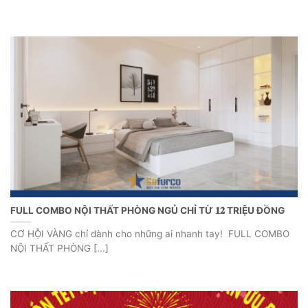
FULL COMBO NỘI THẤT PHÒNG NGỦ CHỈ TỪ 𝟏𝟐 TRIỆU ĐỒNG
CƠ HỘI VÀNG chỉ dành cho những ai nhanh tay! FULL COMBO
NỘI THẤT PHÒNG [...]