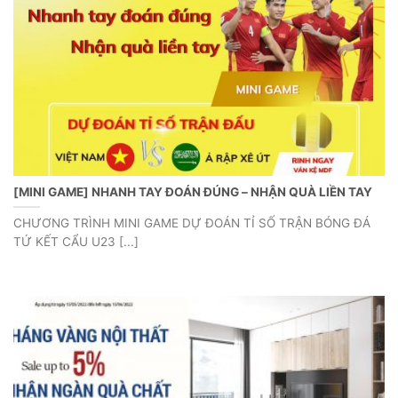
[MINI GAME] NHANH TAY ĐOÁN ĐÚNG – NHẬN QUÀ LIỀN TAY
CHƯƠNG TRÌNH MINI GAME DỰ ĐOÁN TỈ SỐ TRẬN BÓNG ĐÁ
TỨ KẾT CẨU U23 [...]