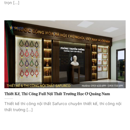
trọn [...]
𝐓𝐡𝐢𝐞̂́𝐭 𝐊𝐞̂́, 𝐓𝐡𝐢 𝐂𝐨̂𝐧𝐠 𝐅𝐮𝐥𝐥 𝐍𝐨̣̂𝐢 𝐓𝐡𝐚̂́𝐭 𝐓𝐫𝐮̛𝐨̛̀𝐧𝐠 𝐇𝐨̣𝐜 𝐎̛̉ 𝐐𝐮𝐚̉𝐧𝐠 𝐍𝐚𝐦
Thiết kế thi công nội thất Safurco chuyên thiết kế, thi công nội
thất trường [...]