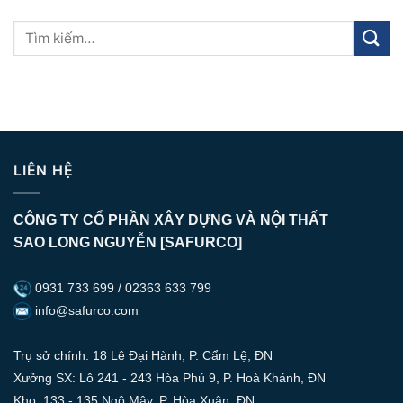
LIÊN HỆ
CÔNG TY CỔ PHẦN XÂY DỰNG VÀ NỘI THẤT
SAO LONG NGUYỄN [SAFURCO]
0931 733 699 / 02363 633 799
info@safurco.com
Trụ sở chính: 18 Lê Đại Hành, P. Cẩm Lệ, ĐN
Xưởng SX: Lô 241 - 243 Hòa Phú 9, P. Hoà Khánh, ĐN
Kho: 133 - 135 Ngô Mây, P. Hòa Xuân, ĐN