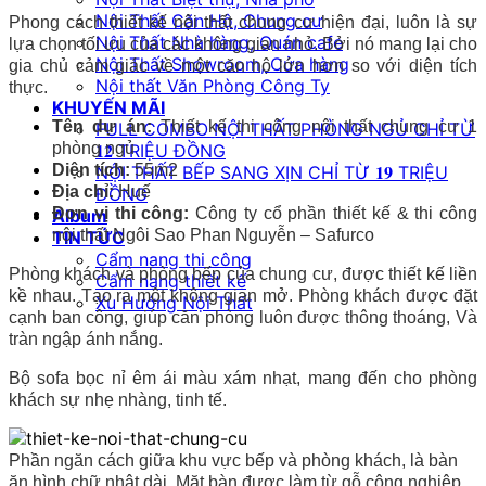
Nội Thất Căn Hộ, Chung cư
Phong cách thiết kế nội thất chung cư hiện đại, luôn là sự
Nội Thất Nhà hàng, Quán cafe
lựa chọn tối ưu của các không gian nhỏ. Bởi nó mang lại cho
Nội Thất Showroom, Cửa hàng
gia chủ cảm giác về một căn hộ lớn hơn so với diện tích
Nội thất Văn Phòng Công Ty
thực.
KHUYẾN MÃI
Tên dự án:
Thiết kế thi công nội thất chung cư 1
FULL COMBO NỘI THẤT PHÒNG NGỦ CHỈ TỪ
phòng ngủ
𝟏𝟐 TRIỆU ĐỒNG
Diện tích:
55m2
NỘI THẤT BẾP SANG XỊN CHỈ TỪ 𝟏𝟗 TRIỆU
Địa chỉ:
Huế
ĐỒNG
Đơn vị thi công:
Công ty cổ phần thiết kế & thi công
Album
nội thất Ngôi Sao Phan Nguyễn – Safurco
TIN TỨC
Cẩm nang thi công
Phòng khách và phòng bếp của chung cư, được thiết kế liền
Cẩm nang thiết kế
kề nhau. Tạo ra một không gian mở. Phòng khách được đặt
Xu Hướng Nội Thất
cạnh ban công, giúp căn phòng luôn được thông thoáng, Và
tràn ngập ánh nắng.
Bộ sofa bọc nỉ êm ái màu xám nhạt, mang đến cho phòng
khách sự nhẹ nhàng, tinh tế.
Phần ngăn cách giữa khu vực bếp và phòng khách, là bàn
ăn hình chữ nhật dài. Mặt bàn được làm từ gỗ công nghiệp,