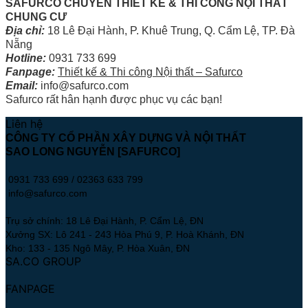
SAFURCO CHUYÊN THIẾT KẾ & THI CÔNG NỘI THẤT
CHUNG CƯ
Địa chỉ:
18 Lê Đại Hành, P. Khuê Trung, Q. Cẩm Lệ, TP. Đà
Nẵng
Hotline:
0931 733 699
Fanpage:
Thiết kế & Thi công Nội thất – Safurco
Email:
info@safurco.com
Safurco rất hân hạnh được phục vụ các bạn!
Liên hệ
CÔNG TY CỔ PHẦN XÂY DỰNG VÀ NỘI THẤT
SAO LONG NGUYỄN [SAFURCO]
0931 733 699 / 02363 633 799
info@safurco.com
Trụ sở chính: 18 Lê Đại Hành, P. Cẩm Lệ, ĐN
Xưởng SX: Lô 241 - 243 Hòa Phú 9, P. Hoà Khánh, ĐN
Kho: 133 - 135 Ngô Mây, P. Hòa Xuân, ĐN
SA.CO GROUP
FANPAGE