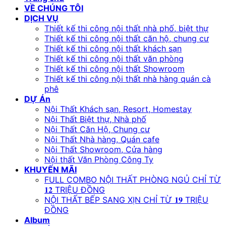
VỀ CHÚNG TÔI
DỊCH VỤ
Thiết kế thi công nội thất nhà phố, biệt thự
Thiết kế thi công nội thất căn hộ, chung cư
Thiết kế thi công nội thất khách sạn
Thiết kế thi công nội thất văn phòng
Thiết kế thi công nội thất Showroom
Thiết kế thi công nội thất nhà hàng quán cà
phê
DỰ Án
Nội Thất Khách sạn, Resort, Homestay
Nội Thất Biệt thự, Nhà phố
Nội Thất Căn Hộ, Chung cư
Nội Thất Nhà hàng, Quán cafe
Nội Thất Showroom, Cửa hàng
Nội thất Văn Phòng Công Ty
KHUYẾN MÃI
FULL COMBO NỘI THẤT PHÒNG NGỦ CHỈ TỪ
𝟏𝟐 TRIỆU ĐỒNG
NỘI THẤT BẾP SANG XỊN CHỈ TỪ 𝟏𝟗 TRIỆU
ĐỒNG
Album