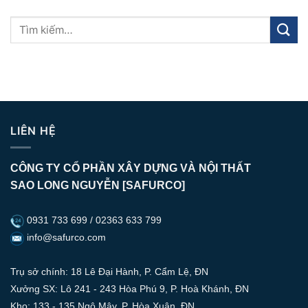
LIÊN HỆ
CÔNG TY CỔ PHẦN XÂY DỰNG VÀ NỘI THẤT
SAO LONG NGUYỄN [SAFURCO]
0931 733 699 / 02363 633 799
info@safurco.com
Trụ sở chính: 18 Lê Đại Hành, P. Cẩm Lệ, ĐN
Xưởng SX: Lô 241 - 243 Hòa Phú 9, P. Hoà Khánh, ĐN
Kho: 133 - 135 Ngô Mây, P. Hòa Xuân, ĐN