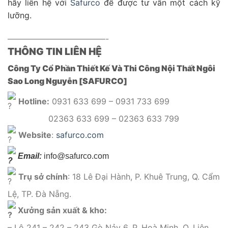
hãy liên hệ với
Safurco
để được tư vấn một cách kỹ
lưỡng.
————————————-
THÔNG TIN LIÊN HỆ
Công Ty Cổ Phần Thiết Kế Và Thi Công Nội Thất Ngôi
Sao Long Nguyễn [SAFURCO]
Hotline:
0931 633 699 – 0931 733 699
02363 633 699 – 02363 633 799
Website
:
safurco.com
Email:
info@safurco.com
Trụ sở chính
: 18 Lê Đại Hành, P. Khuê Trung, Q. Cẩm
Lệ, TP. Đà Nẵng.
Xưởng sản xuất & kho:
– Lô 241 – 242 – 243 Gò Nảy 6, P. Hoà Minh, Q. Liên