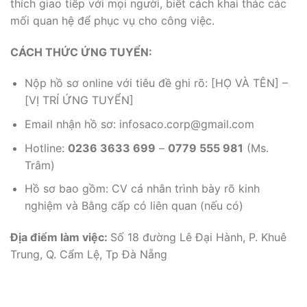
thích giao tiếp với mọi người, biết cách khai thác các
mối quan hệ để phục vụ cho công việc.
CÁCH THỨC ỨNG TUYỂN:
Nộp hồ sơ online với tiêu đề ghi rõ: [HỌ VÀ TÊN] –
[VỊ TRÍ ỨNG TUYỂN]
Email nhận hồ sơ: infosaco.corp@gmail.com
Hotline:
0236 3633 699
–
0779 555 981
(Ms.
Trâm)
Hồ sơ bao gồm: CV cá nhân trình bày rõ kinh
nghiệm và Bằng cấp có liên quan (nếu có)
Địa điểm làm việc
:
Số 18 đường Lê Đại Hành, P. Khuê
Trung, Q. Cẩm Lệ, Tp Đà Nẵng