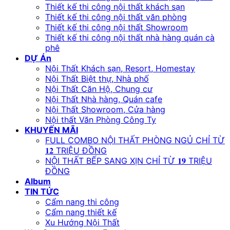
Thiết kế thi công nội thất khách sạn
Thiết kế thi công nội thất văn phòng
Thiết kế thi công nội thất Showroom
Thiết kế thi công nội thất nhà hàng quán cà
phê
DỰ Án
Nội Thất Khách sạn, Resort, Homestay
Nội Thất Biệt thự, Nhà phố
Nội Thất Căn Hộ, Chung cư
Nội Thất Nhà hàng, Quán cafe
Nội Thất Showroom, Cửa hàng
Nội thất Văn Phòng Công Ty
KHUYẾN MÃI
FULL COMBO NỘI THẤT PHÒNG NGỦ CHỈ TỪ
𝟏𝟐 TRIỆU ĐỒNG
NỘI THẤT BẾP SANG XỊN CHỈ TỪ 𝟏𝟗 TRIỆU
ĐỒNG
Album
TIN TỨC
Cẩm nang thi công
Cẩm nang thiết kế
Xu Hướng Nội Thất