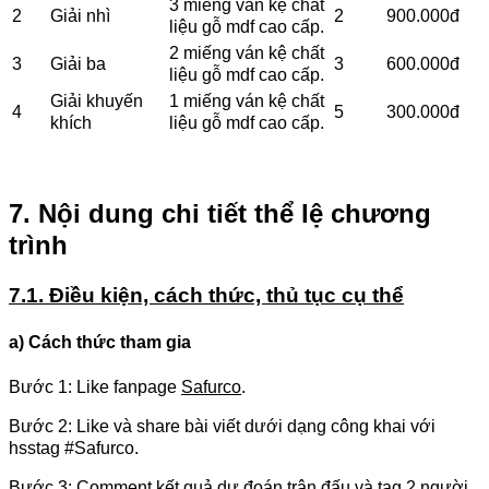
3 miếng ván kệ chất
2
Giải nhì
2
900.000đ
liệu gỗ mdf cao cấp.
2 miếng ván kệ chất
3
Giải ba
3
600.000đ
liệu gỗ mdf cao cấp.
Giải khuyến
1 miếng ván kệ chất
4
5
300.000đ
khích
liệu gỗ mdf cao cấp.
7. Nội dung chi tiết thể lệ chương
trình
7.1. Điều kiện, cách thức, thủ tục cụ thể
a) Cách thức tham gia
Bước 1: Like fanpage
Safurco
.
Bước 2: Like và share bài viết dưới dạng công khai với
hsstag #Safurco.
Bước 3: Comment kết quả dự đoán trận đấu và tag 2 người