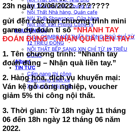
23h ngày 12/06/2022. ???????
Nội Thất Căn Hộ, Chung cư
Nội Thất Nhà hàng, Quán cafe
Nội Thất Showroom, Cửa hàng
gửi đến các bạn chương trình mini
Nội thất Văn Phòng Công Ty
game dự đoán tỉ số
“NHANH TAY
KHUYẾN MÃI
FULL COMBO NỘI THẤT PHÒNG NGỦ CHỈ TỪ
ĐOÁN ĐÚNG – NHẬN QUÀ LIỀN TAY”
𝟏𝟐 TRIỆU ĐỒNG
NỘI THẤT BẾP SANG XỊN CHỈ TỪ 𝟏𝟗 TRIỆU
1. Tên chương trình:
“Nhanh tay
ĐỒNG
Album
đoán đúng – Nhận quà liền tay.”
TIN TỨC
Cẩm nang thi công
2. Hàng hóa, dịch vụ khuyến mại:
Cẩm nang thiết kế
Ván kệ gỗ công nghiệp, voucher
Xu Hướng Nội Thất
giảm 5% thi công nội thất.
3. Thời gian:
Từ 18h ngày 11 tháng
06 đến 18h ngày 12 tháng 06 năm
2022.