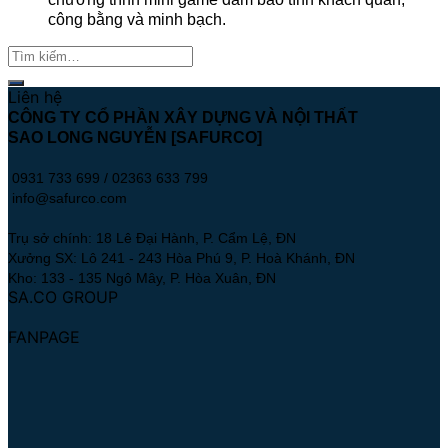
công bằng và minh bạch.
Liên hệ
CÔNG TY CỔ PHẦN XÂY DỰNG VÀ NỘI THẤT
SAO LONG NGUYỄN [SAFURCO]
0931 733 699 / 02363 633 799
info@safurco.com
Trụ sở chính: 18 Lê Đại Hành, P. Cẩm Lệ, ĐN
Xưởng SX: Lô 241 - 243 Hòa Phú 9, P. Hoà Khánh, ĐN
Kho: 133 - 135 Ngô Mây, P. Hòa Xuân, ĐN
SA.CO GROUP
FANPAGE