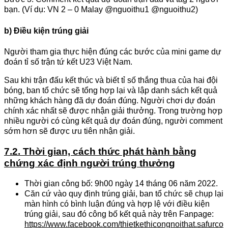
bạn. (Ví dụ: VN 2 – 0 Malay @nguoithu1 @nguoithu2)
b) Điều kiện trúng giải
Người tham gia thực hiện đúng các bước của mini game dự
đoán tỉ số trận tứ kết U23 Việt Nam.
Sau khi trận đấu kết thúc và biết tỉ số thắng thua của hai đội
bóng, ban tổ chức sẽ tổng hợp lại và lập danh sách kết quả
những khách hàng đã dự đoán đúng. Người chơi dự đoán
chính xác nhất sẽ được nhận giải thưởng. Trong trường hợp
nhiều người có cùng kết quả dự đoán đúng, người comment
sớm hơn sẽ được ưu tiên nhận giải.
7.2. Thời gian, cách thức phát hành bằng
chứng xác định người trúng thưởng
Thời gian công bố: 9h00 ngày 14 tháng 06 năm 2022.
Căn cứ vào quy định trúng giải, ban tổ chức sẽ chụp lại
màn hình có bình luận đúng và hợp lệ với điều kiện
trúng giải, sau đó công bố kết quả này trên Fanpage:
https://www.facebook.com/thietkethicongnoithat.safurco