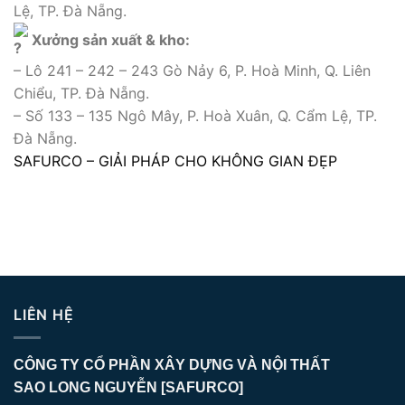
Lệ, TP. Đà Nẵng.
Xưởng sản xuất & kho:
– Lô 241 – 242 – 243 Gò Nảy 6, P. Hoà Minh, Q. Liên
Chiểu, TP. Đà Nẵng.
– Số 133 – 135 Ngô Mây, P. Hoà Xuân, Q. Cẩm Lệ, TP.
Đà Nẵng.
SAFURCO – GIẢI PHÁP CHO KHÔNG GIAN ĐẸP
LIÊN HỆ
CÔNG TY CỔ PHẦN XÂY DỰNG VÀ NỘI THẤT
SAO LONG NGUYỄN [SAFURCO]