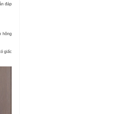
vẫn đáp
h hông
ó giấc