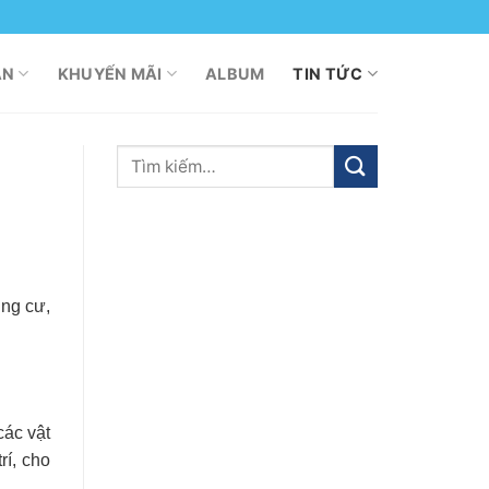
ÁN
KHUYẾN MÃI
ALBUM
TIN TỨC
ung cư,
các vật
rí, cho