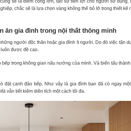
cũng sẽ là điểm cộng lớn, tạo sự tiện lợi cho người sử dụng.
hiệp, chắc sẽ là lựa chọn vàng không thể bỏ lỡ trong thiết kế n
 ăn gia đình trong nội thất thông minh
những người độc thân hoặc gia đình ít người. Do đó việc tận d
ể luôn được đề cao.
o bếp trong không gian nấu nướng của mình. Và biến tấu thàn
ó đặt cạnh đảo bếp. Như vậy là gia đình bạn đã có ngay một
 vẫn tiết kiệm diện tích một cách tối đa.