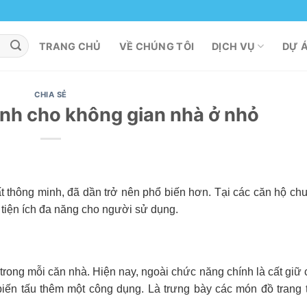
TRANG CHỦ
VỀ CHÚNG TÔI
DỊCH VỤ
DỰ 
CHIA SẺ
inh cho không gian nhà ở nhỏ
t thông minh, đã dần trở nên phổ biến hơn. Tại các căn hộ ch
 tiện ích đa năng cho người sử dụng.
rong mỗi căn nhà. Hiện nay, ngoài chức năng chính là cất giữ 
iến tấu thêm một công dụng. Là trưng bày các món đồ trang t