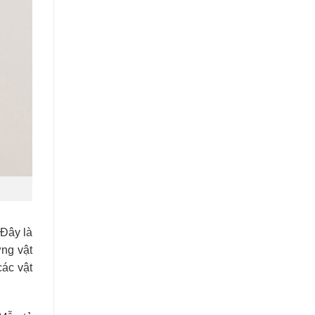
 Đây là
ng vật
các vật