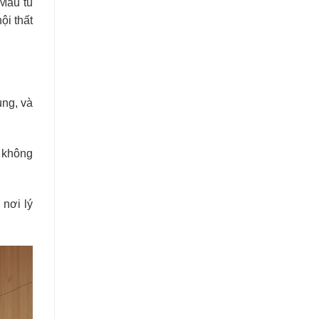
 Mẫu tủ
ội thất
ụng, và
h không
 nơi lý