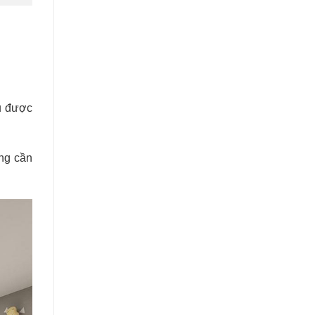
u được
ông cần