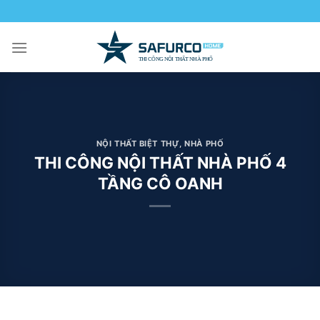
Skip
to
content
NỘI THẤT BIỆT THỰ, NHÀ PHỐ
THI CÔNG NỘI THẤT NHÀ PHỐ 4
TẦNG CÔ OANH