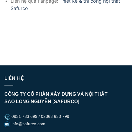
Liên hệ qua Fanpage:
Thiết kế & thi công nội thất
Safurco
LIÊN HỆ
CÔNG TY CỔ PHẦN XÂY DỰNG VÀ NỘI THẤT
SAO LONG NGUYỄN [SAFURCO]
0931 733 699 / 02363 633 799
info@safurco.com