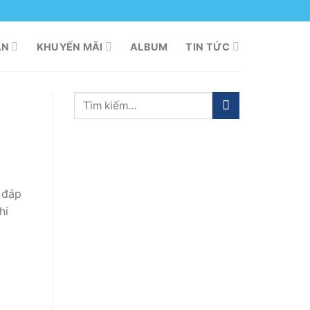
ÁN
KHUYẾN MÃI
ALBUM
TIN TỨC
a đáp
hi