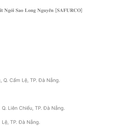
𝐓𝐡𝐚̂́𝐭 𝐍𝐠𝐨̂𝐢 𝐒𝐚𝐨 𝐋𝐨𝐧𝐠 𝐍𝐠𝐮𝐲𝐞̂̃𝐧 [𝐒𝐀𝐅𝐔𝐑𝐂𝐎]
g, Q. Cẩm Lệ, TP. Đà Nẵng.
 Q. Liên Chiểu, TP. Đà Nẵng.
 Lệ, TP. Đà Nẵng.