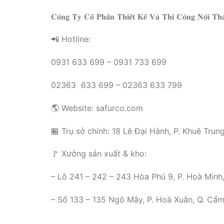
𝐂𝐨̂𝐧𝐠 𝐓𝐲 𝐂𝐨̂̉ 𝐏𝐡𝐚̂̀𝐧 𝐓𝐡𝐢𝐞̂́𝐭 𝐊𝐞̂́ 𝐕𝐚̀ 𝐓𝐡𝐢 𝐂𝐨̂𝐧𝐠 𝐍𝐨̣̂𝐢 
📲 Hotline:
0931 633 699 – 0931 733 699
02363 633 699 – 02363 633 799
🌎 Website: safurco.com
🏪 Trụ sở chính: 18 Lê Đại Hành, P. Khuê Trun
🚩 Xưởng sản xuất & kho:
– Lô 241 – 242 – 243 Hòa Phú 9, P. Hoà Minh,
– Số 133 – 135 Ngô Mây, P. Hoà Xuân, Q. Cẩm