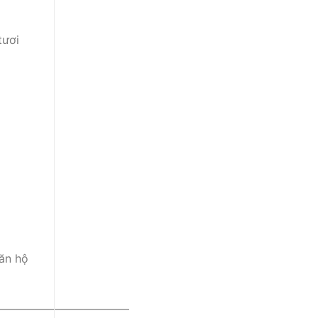
tươi
căn hộ
————————————