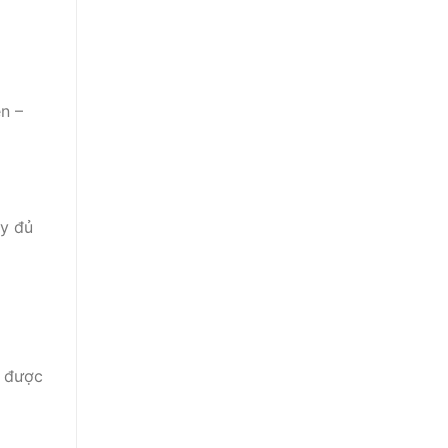
n –
ầy đủ
u được