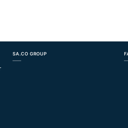
SA.CO GROUP
F
T
N