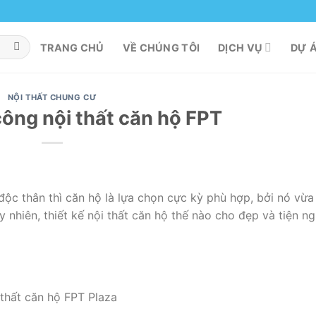
TRANG CHỦ
VỀ CHÚNG TÔI
DỊCH VỤ
DỰ 
NỘI THẤT CHUNG CƯ
 công nội thất căn hộ FPT
 độc thân thì căn hộ là lựa chọn cực kỳ phù hợp, bởi nó vừ
y nhiên, thiết kế nội thất căn hộ thế nào cho đẹp và tiện ng
i thất căn hộ FPT Plaza