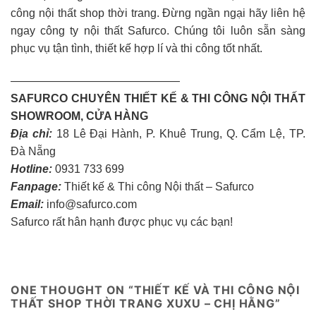
công nội thất shop thời trang. Đừng ngần ngại hãy liên hệ
ngay công ty nội thất Safurco. Chúng tôi luôn sẵn sàng
phục vụ tận tình, thiết kế hợp lí và thi công tốt nhất.
———————————————
SAFURCO CHUYÊN THIẾT KẾ & THI CÔNG NỘI THẤT
SHOWROOM, CỬA HÀNG
Địa chỉ:
18 Lê Đại Hành, P. Khuê Trung, Q. Cẩm Lệ, TP.
Đà Nẵng
Hotline:
0931 733 699
Fanpage:
Thiết kế & Thi công Nội thất – Safurco
Email:
info@safurco.com
Safurco rất hân hạnh được phục vụ các bạn!
ONE THOUGHT ON “
THIẾT KẾ VÀ THI CÔNG NỘI
THẤT SHOP THỜI TRANG XUXU – CHỊ HẰNG
”